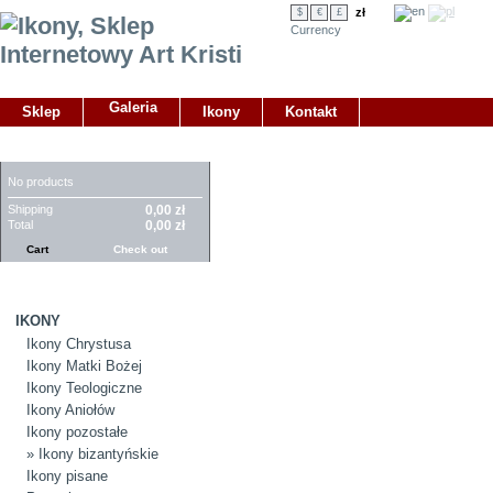
zł
$
€
£
Currency
Galeria
Sklep
Ikony
Kontakt
CART
No products
Shipping
0,00 zł
Total
0,00 zł
Cart
Check out
CATEGORIES
IKONY
Ikony Chrystusa
Ikony Matki Bożej
Ikony Teologiczne
Ikony Aniołów
Ikony pozostałe
» Ikony bizantyńskie
Ikony pisane