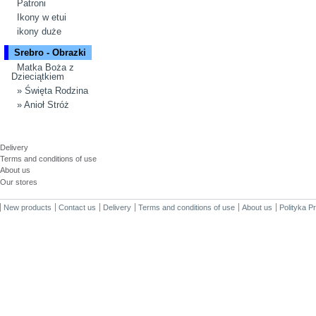
Patroni
Ikony w etui
ikony duże
Srebro - Obrazki
Matka Boża z
Dzieciątkiem
» Święta Rodzina
» Anioł Stróż
INFORMATION
Delivery
Terms and conditions of use
About us
Our stores
New products
Contact us
Delivery
Terms and conditions of use
About us
Polityka P